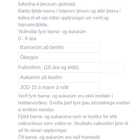
fullorðna á þessum gististað.
Bættu fjölda barna í hópnum þínum og aldri þeirra í
leitina til að sjá réttar upplýsingar um verð og
hámarksfjölda.
Skilmálar fyrir barna- og aukarúm
0 - 6 ára
Barnarúm að beiðni
Ókeypis
Fullorðinn
(18 ára og eldri)
Aukarúm að beiðni
JOD 15 á mann á nótt
Verð fyrir barna- og aukarúm eru ekki innifalin í
heildarverðinu. Greiða þarf fyrir þau sérstaklega meðan
á dvölinni stendur.
Fjöldi barna- og aukarúma sem er leyfður fer eftir
valkostinum sem valinn er. Skoðaðu valkostinn þinn til
að fá nánari upplýsingar.
Öll barna- og aukarúm eru háð framboði.