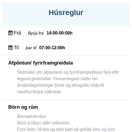
Húsreglur
Frá
14:00-00:00h
Byrja frá
Til
07:00-12:00h
þar til
Afpöntun/ fyrirframgreiðsla
Skilmálar um afpantanir og fyrirframgreiðslur fara eftir
tegund gististaðar. Vinsamlegast sláðu inn
dvalardagsetningar þínar og athugaðu skilyrði
nauðsynlegra valkosta.
Börn og rúm
Barnaskilmálar
Börn á öllum aldri velkomin.
Fyrir börn 18 ára og eldri þarf að greiða eins og fyrir