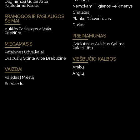
Deginimosi Gultai Arba
Paplūdimio Kėdės
Nemokami Higienos Reikmenys
Chalatas
PRAMOGOS IR PASLAUGOS
Plaukų Džiovintuvas
ŠEIMAI
Dušas
Auklės Paslaugos / Vaikų
Priežiūra
PRIEINAMUMAS
MIEGAMASIS
Į Viršutinius Aukštus Galima
Pakilti Liftu
Patalynės Užvalkalai
Drabužių Spinta Arba Drabužinė
VIEŠBUČIO KALBOS
Arabų
VAIZDAI
Anglų
Vaizdas Į Miestą
Su Vaizdu