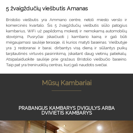
5 žvaigždučių viešbutis Amanas
Bristolio viešbutis yra Ammano centre, netoli miesto verslo ir
komercinės kvartalo. Šis 5 žvaigždučių viešbutis siūlo patogius
kambarius, WiFi už papildomą mokestį ir nemokamą automobilių
stovėjimą. Pusryčiai įskaičiuoti į kambario kainą ir gali būti
mėgaujamasi saulėje terasoje, iš kurios matyti baseinas. Viešbutyje
yra 3 restoranai ir barai, dirbantys visą dieną ir siūlantys puikų
tarptautinės virtuvės pasirinkimą, įskaitant daug vietinių patiekalų.
Atsipalaiduokite saulėje prie gražaus Bristolio viešbučio baseino.
Taip pat yra treniruoklių centras, kurį gali naudotis svečiai.
Mūsų Kambariai
PRABANGUS KAMBARYS DVIGULYS ARBA
DVIVIETIS KAMBARYS