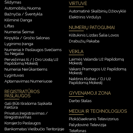
Šildymas
VIRTUVĖ
Automobilių Nuoma
Automatinė Skalbinių Džiovyklė
Bažnyčia / Šventykla
Elektrinis Virdulys
Kiliminė Danga
Liftas
NUMERIŲ PATOGUMAI
Numeriai Šeimai
Kištukinis Lizdas Šalia Lovos
Kirpykla / Grožio Salonas
Drabužių Pakaba
Lyginimo Įranga
Numeriai Ir Paslaugos Svečiams
VEIKLA
Su Negalia
Laimės Valanda Už Papildomą
Pervežimas Iš / Į Oro Uostą Už
Mokestį
Papildomą Mokestį
Vakaro Pramogos Už Papildomą
Numeriai Nerūkantiems
Mokestį
Lygintuvas
Naktinis Klubas / DJ Už
Aptarnavimas Numeriuose
Papildomą Mokestį
REGISTRATŪROS
GYVENAMOJI ZONA
PASLAUGOS
Darbo Stalas
Gali Būti Išrašoma Sąskaita
Faktūra
MEDIJA IR TECHNOLOGIJOS
Privatus Įregistravimas /
Išregistravimas
Plokščiaekranis Televizorius
Konsjeržo Paslaugos
Palydovinė Televizija
Bankomatas Viešbučio Teritorijoje
Telefonas