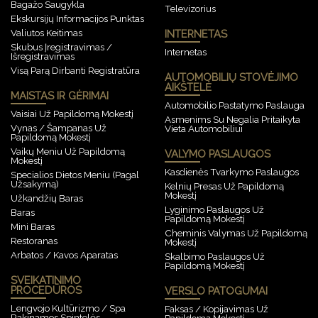
Bagažo Saugykla
Televizorius
Ekskursijų Informacijos Punktas
Valiutos Keitimas
INTERNETAS
Skubus Įregistravimas /
Internetas
Išregistravimas
Visą Parą Dirbanti Registratūra
AUTOMOBILIŲ STOVĖJIMO
AIKŠTELĖ
MAISTAS IR GĖRIMAI
Automobilio Pastatymo Paslauga
Vaisiai Už Papildomą Mokestį
Asmenims Su Negalia Pritaikyta
Vynas / Šampanas Už
Vieta Automobiliui
Papildomą Mokestį
Vaikų Meniu Už Papildomą
VALYMO PASLAUGOS
Mokestį
Kasdienės Tvarkymo Paslaugos
Specialios Dietos Meniu (pagal
Užsakymą)
Kelnių Presas Už Papildomą
Mokestį
Užkandžių Baras
Lyginimo Paslaugos Už
Baras
Papildomą Mokestį
Mini Baras
Cheminis Valymas Už Papildomą
Restoranas
Mokestį
Arbatos / Kavos Aparatas
Skalbimo Paslaugos Už
Papildomą Mokestį
SVEIKATINIMO
PROCEDŪROS
VERSLO PATOGUMAI
Lengvojo Kultūrizmo / Spa
Faksas / Kopijavimas Už
Rakinamos Spintelės
Papildomą Mokestį