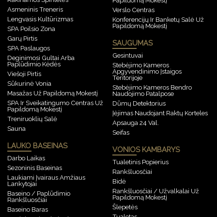
Asmeninis Treneris
Verslo Centras
Lengvasis Kultūrizmas
Konferencijų Ir Banketų Salė Už
Papildomą Mokestį
SPA Poilsio Zona
Garų Pirtis
SAUGUMAS
SPA Paslaugos
Gesintuvai
Deginimosi Gultai Arba
Paplūdimio Kėdės
Stebėjimo Kameros
Apgyvendinimo Įstaigos
Viešoji Pirtis
Teritorijoje
Sūkurinė Vonia
Stebėjimo Kameros Bendro
Masažas Už Papildomą Mokestį
Naudojimo Patalpose
SPA Ir Sveikatingumo Centras Už
Dūmų Detektorius
Papildomą Mokestį
Įėjimas Naudojant Raktų Korteles
Treniruoklių Salė
Apsauga 24 Val.
Sauna
Seifas
LAUKO BASEINAS
VONIOS KAMBARYS
Darbo Laikas
Tualetinis Popierius
Sezoninis Baseinas
Rankšluosčiai
Laukiami Įvairaus Amžiaus
Bidė
Lankytojai
Rankšluosčiai / Užvalkalai Už
Baseino / Paplūdimio
Papildomą Mokestį
Rankšluosčiai
Šlepetės
Baseino Baras
Tualetas