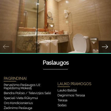
Paslaugos
PAGRINDINIAI
LAUKO PRAMOGOS
Pervežimo Paslaugos Už
Papildomą Mokestį
Lauko Baldai
Bendra Poilsio / Televizijos Salė
Deginimosi Terasa
Speciali Vieta Rūkymui
Terasa
Oro Kondicionierius
Sodas
Žadinimo Paslauga