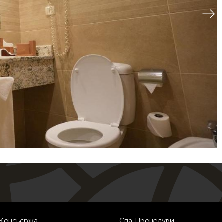
 Консьєржа
Спа-Процедури