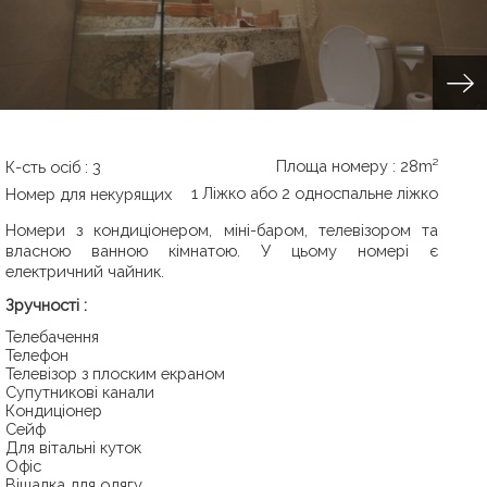
Площа номеру : 28m²
К-cть осіб : 3
1 Ліжко або 2 односпальне ліжко
Номер для некурящих
Номери з кондиціонером, міні-баром, телевізором та
власною ванною кімнатою. У цьому номері є
електричний чайник.
Зручності :
телебачення
Телефон
телевізор з плоским екраном
Супутникові канали
кондиціонер
Cейф
для вітальні куток
офіс
Вішалка для одягу