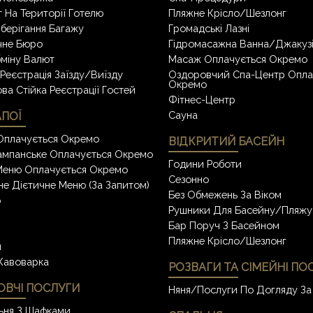
 На Території Готелю
Пляжне Крісло/шезлонг
берігання Багажу
Громадські Лазні
чне Бюро
Гідромасажна Ванна/джакуз
міну Валют
Масаж Оплачується Окремо
Реєстрація Заїзду/виїзду
Оздоровчий Спа-Центр Опла
Окремо
ва Стійка Реєстрації Гостей
Фітнес-Центр
Сауна
АПОЇ
Оплачується Окремо
ВІДКРИТИЙ БАСЕЙН
мпанське Оплачується Окремо
Години Роботи
Меню Оплачується Окремо
Сезонно
не Дієтичне Меню (за Запитом)
Без Обмежень За Віком
р
Рушники Для Басейну/пляжу
Бар Поруч З Басейном
Пляжне Крісло/шезлонг
н
кавоварка
РОЗВАГИ ТА СІМЕЙНІ ПО
ВЧІ ПОСЛУГИ
Няня/Послуги По Догляду За
ьня З Шафками