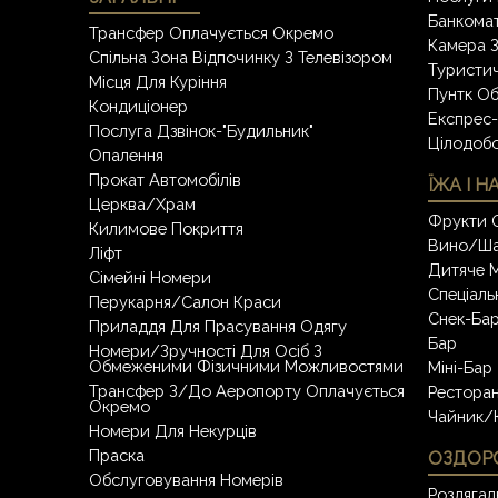
Банкомат
Трансфер Оплачується Окремо
Камера З
Спільна Зона Відпочинку З Телевізором
Туристи
Місця Для Куріння
Пунтк Об
Кондиціонер
Експрес-
Послуга Дзвінок-"будильник"
Цілодобо
Опалення
Прокат Автомобілів
ЇЖА І Н
Церква/храм
Фрукти 
Килимове Покриття
Вино/ша
Ліфт
Дитяче 
Сімейні Номери
Спеціаль
Перукарня/Салон Краси
Снек-Ба
Приладдя Для Прасування Одягу
Бар
Номери/зручності Для Осіб З
Обмеженими Фізичними Можливостями
Міні-Бар
Трансфер З/до Аеропорту Оплачується
Рестора
Окремо
Чайник/
Номери Для Некурців
Праска
ОЗДОРО
Обслуговування Номерів
Роздягал