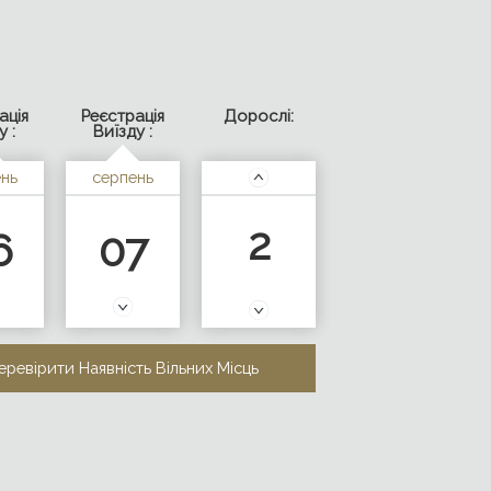
-06 / 2026-08-07
ація
Реєстрація
Дорослі:
у :
Виїзду :
нь
серпень
2
6
07