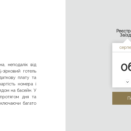
2026-08
Реєстр
Заїзд
серпе
0
а, неподалік від
-зірковий готель
даткову плату та
артість номера і
идом на басейн. У
 протягом дня та
включаючи багато
ці біля чудового
нес-центр.