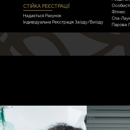
Особист
СТІЙКА РЕЄСТРАЦІЇ
Фітнес
Надається Рахунок
Спа-Лаун
Індивідуальна Реєстрація Заїзду/виїзду
Парова Л