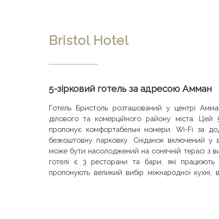
Bristol Hotel
5-зірковий готель за адресою Амман
Готель Бристоль розташований у центрі Амман
ділового та комерційного району міста. Цей 5
пропонує комфортабельні номери, Wi-Fi за до
безкоштовну парковку. Сніданок включений у в
може бути насолоджений на сонячній терасі з в
готелі є 3 ресторани та бари, які працюють
пропонують великий вибір міжнародної кухні, 
місцевих спеціалітетів. Відпочивайте на сон
басейну готелю Бристоль. Для гостей також є фіт