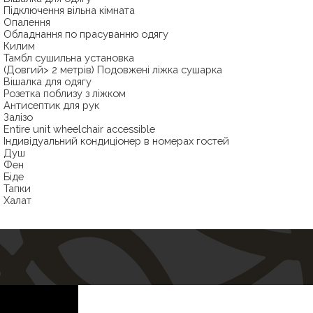
підключення вільна кімната
опалення
обладнання по прасуванню одягу
килим
Тамбл сушильна установка
(Довгий> 2 метрів) Подовжені ліжка сушарка
Вішалка для одягу
Розетка поблизу з ліжком
Антисептик для рук
Залізо
Entire unit wheelchair accessible
Індивідуальний кондиціонер в номерах гостей
душ
Фен
біде
тапки
халат
Туалетний папір
Туалет
Безкоштовні туалетно-косметичні засоби
балкон
вид
вид на місто
електрочайник
міні-бар
чай / кава створення об'єктів
ВИД